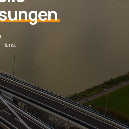
ösungen
e
r Hand.